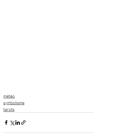
météo
symbolisme
tarots